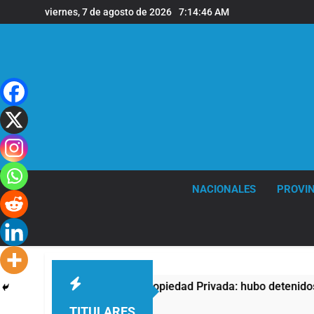
Saltar
viernes, 7 de agosto de 2026
7:14:47 AM
al
contenido
NACIONALES
PROVIN
testa contra la Ley de Propiedad Privada: hubo detenidos y en
TITULARES