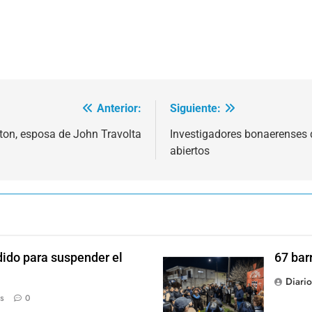
Anterior:
Siguiente:
ston, esposa de John Travolta
Investigadores bonaerenses 
abiertos
dido para suspender el
67 bar
Diari
s
0