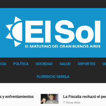
Diario EL SOL
CIA
POLÍTICA
SOCIEDAD
SALUD
DEPORTES
Q
FLORENCIO VARELA
frentamientos
La Fiscalía rechazó el pedido pa
7 Horas Atrás