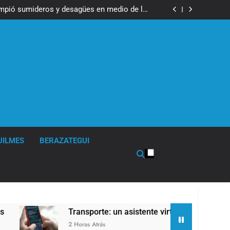
ser operada por La Central de Vicente López
impió sumideros y desagües en medio de las
lluvias
tual para consultar infracciones en segundos
en la obra teatral «Los Abuelos No Mienten»
ser operada por La Central de Vicente López
impió sumideros y desagües en medio de las
lluvias
tual para consultar infracciones en segundos
en la obra teatral «Los Abuelos No Mienten»
UILMES
BERAZATEGUI
Transporte: un asistente virtual para consultar infra
2 Horas Atrás