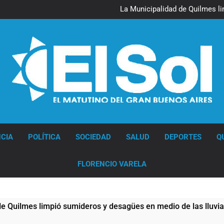
La Línea 148 pasó a 
La Municipalidad de Quilmes l
Transporte: un asistente vir
Una gran convocatoria 
La Línea 148 pasó a 
La Municipalidad de Quilmes l
Transporte: un asistente vir
Una gran convocatoria 
Diario EL SOL
CIA
POLÍTICA
SOCIEDAD
SALUD
DEPORTES
Q
FLORENCIO VARELA
 limpió sumideros y desagües en medio de las lluvias