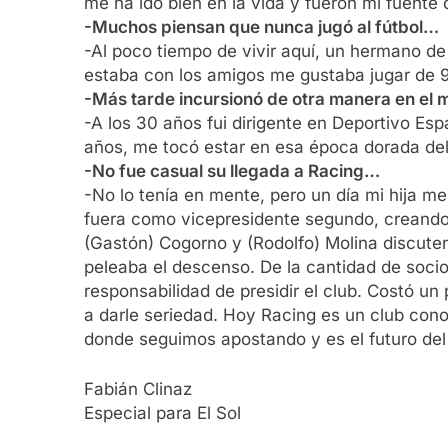
me ha ido bien en la vida y fueron mi fuente 
-Muchos piensan que nunca jugó al fútbol…
-Al poco tiempo de vivir aquí, un hermano d
estaba con los amigos me gustaba jugar de 9
-Más tarde incursionó de otra manera en el 
-A los 30 años fui dirigente en Deportivo Esp
años, me tocó estar en esa época dorada del 
-No fue casual su llegada a Racing…
-No lo tenía en mente, pero un día mi hija m
fuera como vicepresidente segundo, creando u
(Gastón) Cogorno y (Rodolfo) Molina discuten 
peleaba el descenso. De la cantidad de socio
responsabilidad de presidir el club. Costó 
a darle seriedad. Hoy Racing es un club cono
donde seguimos apostando y es el futuro del
Fabián Clinaz
Especial para El Sol