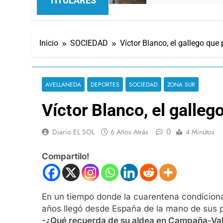
TITULARES
Inicio
SOCIEDAD
Víctor Blanco, el gallego que
AVELLANEDA
DEPORTES
SOCIEDAD
ZONA SUR
Víctor Blanco, el galleg
0
Diario EL SOL
6 Años Atrás
4 Minutos
Compartilo!
En un tiempo donde la cuarentena condiciona
años llegó desde España de la mano de sus pa
-¿Qué recuerda de su aldea en Campaña-Va