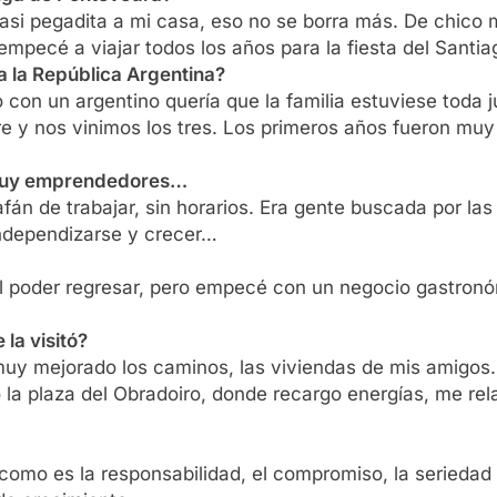
 casi pegadita a mi casa, eso no se borra más. De chic
empecé a viajar todos los años para la fiesta del Santia
a la República Argentina?
 con un argentino quería que la familia estuviese toda
y nos vinimos los tres. Los primeros años fueron muy 
n muy emprendedores…
afán de trabajar, sin horarios. Era gente buscada por la
independizarse y crecer…
 poder regresar, pero empecé con un negocio gastronóm
la visitó?
 muy mejorado los caminos, las viviendas de mis amigos
o la plaza del Obradoiro, donde recargo energías, me re
omo es la responsabilidad, el compromiso, la seriedad y