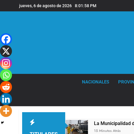
Saltar
jueves, 6 de agosto de 2026
8:01:59 PM
al
contenido
NACIONALES
PROVIN
 de Vicente López
La Municipalidad de Quilmes
15 Minutos Atrás