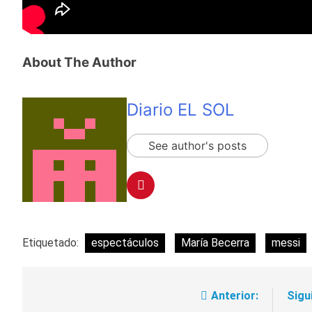
About The Author
Diario EL SOL
See author's posts
Etiquetado:
espectáculos
María Becerra
messi
Anterior:
Sigu
Navegación