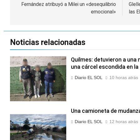
de
Fernández atribuyó a Milei un «desequilibrio
Glell
emocional»
las E
entradas
Noticias relacionadas
Quilmes: detuvieron a una 
una cárcel escondida en la 
Diario EL SOL
10 horas atrás
Una camioneta de mudanzas
Diario EL SOL
12 horas atrás