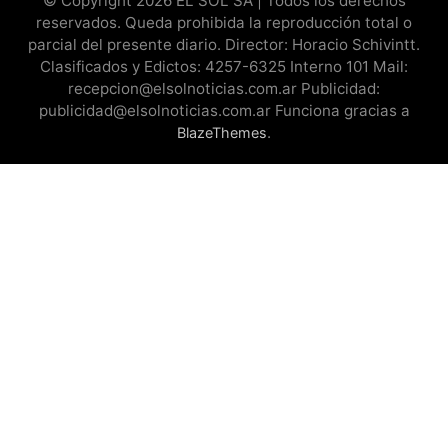
© Copyright 2026 EL SOL SA | Todos los derechos
reservados. Queda prohibida la reproducción total o
parcial del presente diario. Director: Horacio Schivintt.
Clasificados y Edictos: 4257-6325 Interno 101 Mail:
recepcion@elsolnoticias.com.ar Publicidad:
publicidad@elsolnoticias.com.ar Funciona gracias a
.
BlazeThemes