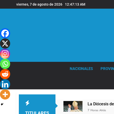
Saltar
viernes, 7 de agosto de 2026
12:47:14 AM
al
contenido
NACIONALES
PROVIN
 en la sede de Quilmes
La Diócesis de Quilmes
7 Horas Atrás
TITULARES