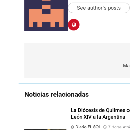
See author's posts
Navegación
de
May
entradas
Noticias relacionadas
La Diócesis de Quilmes ce
León XIV a la Argentina
Diario EL SOL
7 Horas Atrá