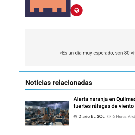
Navegación
de
«Es un día muy esperado, son 80 vi
entradas
Noticias relacionadas
Alerta naranja en Quilme
fuertes ráfagas de viento
Diario EL SOL
6 Horas Atr