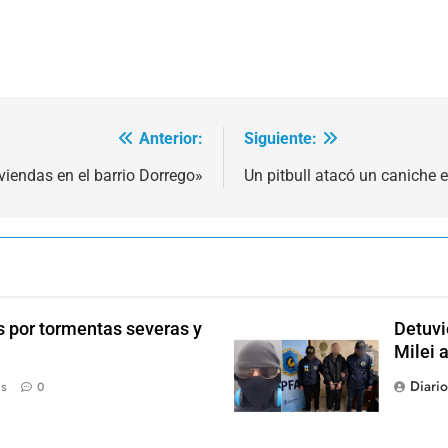
Anterior:
Siguiente:
viendas en el barrio Dorrego»
Un pitbull atacó un caniche 
s por tormentas severas y
Detuvi
Milei 
Diari
ás
0