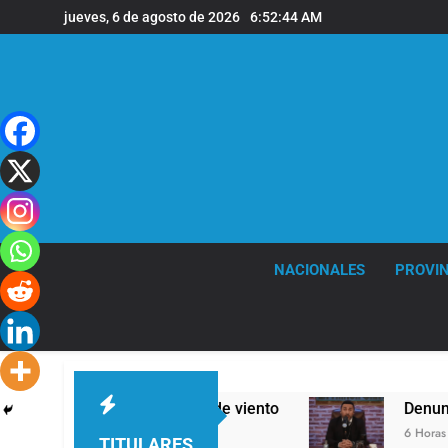
Saltar
jueves, 6 de agosto de 2026
6:52:45 AM
al
contenido
NACIONALES
PROVIN
s y fuertes ráfagas de viento
Denunciaron pen
6 Horas Atrás
TITULARES