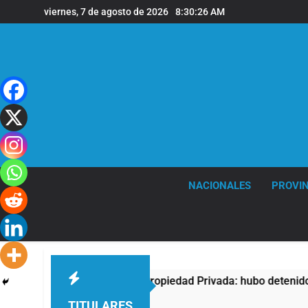
Saltar
viernes, 7 de agosto de 2026
8:30:27 AM
al
contenido
NACIONALES
PROVIN
ntra la Ley de Propiedad Privada: hubo detenidos y enfrentami
TITULARES