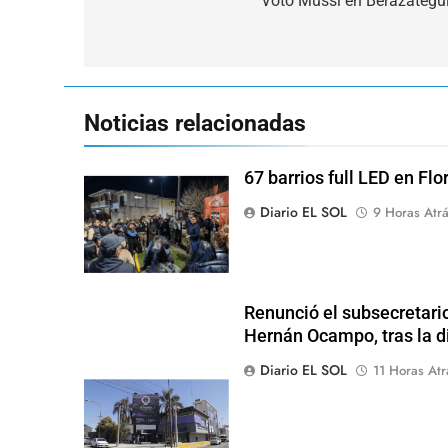
de
Votó Mussi en Berazategui
entradas
Noticias relacionadas
67 barrios full LED en Flo
Diario EL SOL
9 Horas Atr
Renunció el subsecretari
Hernán Ocampo, tras la d
Diario EL SOL
11 Horas Atr