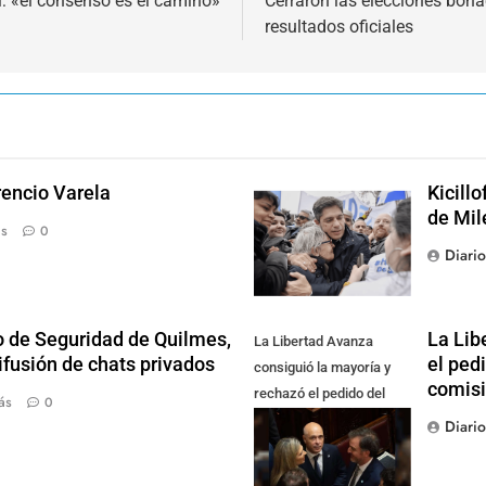
: «el consenso es el camino»
Cerraron las elecciones bona
resultados oficiales
rencio Varela
Kicill
de Mil
ás
0
Diari
o de Seguridad de Quilmes,
La Lib
La Libertad Avanza
ifusión de chats privados
el ped
consiguió la mayoría y
comis
rechazó el pedido del
ás
0
peronismo de girar el
Diari
proyecto a comisión