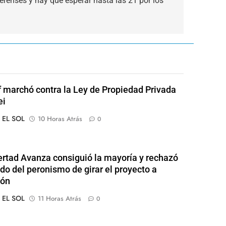
erenses y hay que esperar hasta las 21 por los
of marchó contra la Ley de Propiedad Privada
ei
o EL SOL
10 Horas Atrás
0
ertad Avanza consiguió la mayoría y rechazó
ido del peronismo de girar el proyecto a
ión
o EL SOL
11 Horas Atrás
0