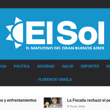
Diario EL SOL
CIA
POLÍTICA
SOCIEDAD
SALUD
DEPORTES
Q
FLORENCIO VARELA
entos
La Fiscalía rechazó el pedido para suspe
8 Horas Atrás