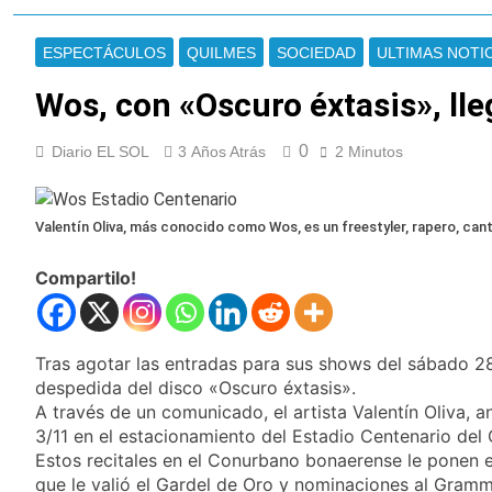
Jorge Messi
Murió Jorge Messi,
padre de Lionel
ESPECTÁCULOS
QUILMES
SOCIEDAD
ULTIMAS NOTI
Messi, a los 68 años
19 Horas Atrás
Thiago Medina fue
Wos, con «Oscuro éxtasis», ll
imputado
formalmente por
20 Horas Atrás
abuso sexual
0
Diario EL SOL
3 Años Atrás
2 Minutos
La CGT y las dos
CTA profundizan su
plan de lucha con
21 Horas Atrás
nuevas marchas
Valentín Oliva, más conocido como Wos, es un freestyler, rapero, can
La noche del Afro
contra el Gobierno
Quilmeño: boxeo de
primer nivel en la sede
Compartilo!
2 Días Atrás
de Quilmes
La Diócesis de
Quilmes celebró la
visita del Papa León
2 Días Atrás
Tras agotar las entradas para sus shows del sábado 
XIV a la Argentina
Figuras de la cultura
despedida del disco «Oscuro éxtasis».
se sumaron a la
A través de un comunicado, el artista Valentín Oliva, 
marcha frente al
2 Días Atrás
3/11 en el estacionamiento del Estadio Centenario del
Congreso contra la
Nueva jornada
Estos recitales en el Conurbano bonaerense le ponen 
Ley de Propiedad
negativa para los
Privada
que le valió el Gardel de Oro y nominaciones al Gramm