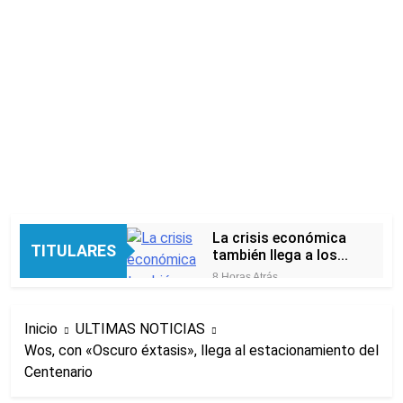
La crisis económica
TITULARES
también llega a los
templos: casi la
8 Horas Atrás
mitad de quienes
Economía en dos
buscan ayuda pide
velocidades
alimentos, dinero o
Inicio
ULTIMAS NOTICIAS
14 Horas Atrás
trabajo
Wos, con «Oscuro éxtasis», llega al estacionamiento del
Lionel Messi llegará a
Centenario
Rosario para
despedir a su padre
15 Horas Atrás