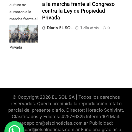
a la marcha frente al Congreso
cultura se
contra la Ley de Propiedad
sumaron a la
Privada
marcha frente al
Congreso contra
Diario EL SOL
1 día atrás
0
la Ley de
Propiedad
Privada
© Copyright 2026 EL SOL SA | Todos los derechos
reservados. Queda prohibida la reproducción total o
parcial del presente diario. Director: Horacio Schivintt.
Clasificados y Edictos: 4257-6325 Interno 101 Mail:
recepcion@elsolnoticias.com.ar Publicidad:
publicidad@elsolnoticias.com.ar Funciona gracias a