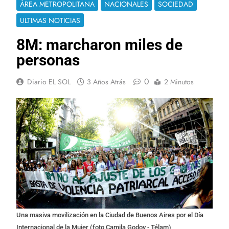
ÁREA METROPOLITANA
NACIONALES
SOCIEDAD
ULTIMAS NOTICIAS
8M: marcharon miles de
personas
0
Diario EL SOL
3 Años Atrás
2 Minutos
Una masiva movilización en la Ciudad de Buenos Aires por el Día
Internacional de la Mujer (foto Camila Godoy - Télam)