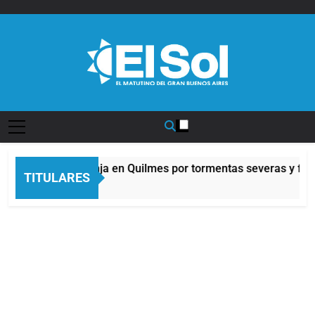
Saltar
al
contenido
Diario EL SOL
Alerta naranja en Quilmes por tormentas severas y fuert
TITULARES
10 Horas Atrás