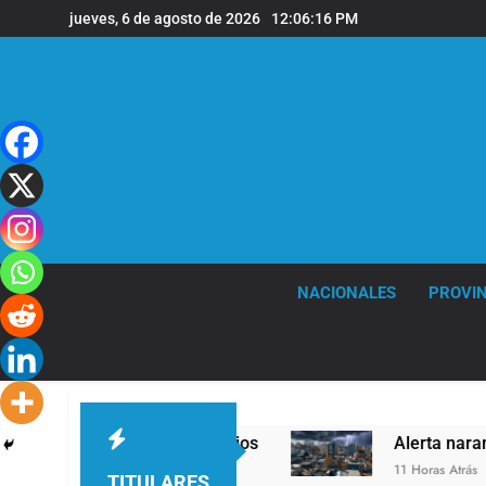
Saltar
jueves, 6 de agosto de 2026
12:06:17 PM
al
contenido
NACIONALES
PROVIN
desalojos
Alerta naranja en Quilmes por torm
11 Horas Atrás
TITULARES