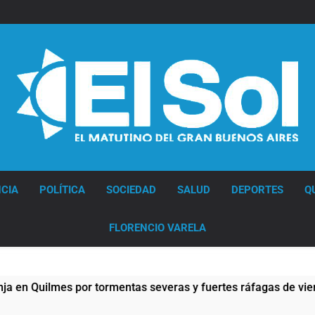
Senado
debate
el
proyecto
sobre
propiedad
privada
con
foco
en
los
desalojos
Diario EL SOL
CIA
POLÍTICA
SOCIEDAD
SALUD
DEPORTES
Q
FLORENCIO VARELA
entas severas y fuertes ráfagas de viento
Den
11 H