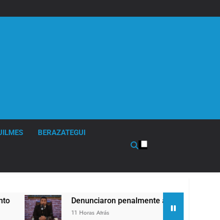
UILMES
BERAZATEGUI
unciaron penalmente al abogado libertario que propuso tirar 
oras Atrás