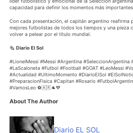
líder futbolístico y emocional de la Selección argentin
capacidad para definir los momentos más importantes
Con cada presentación, el capitán argentino reafirma 
mejores futbolistas de todos los tiempos y una pieza c
volver a pelear por el título mundial.
🗞️
Diario El Sol
#LionelMessi #Messi #Argentina #SeleccionArgentina
#LaScaloneta #Futbol #Football #GOAT #LeoMessi #V
#Actualidad #UltimoMomento #DiarioElSol #ElSolNotic
#PreparacionFisica #Capitan #Rosario #FutbolArgen
#VamosLeo ⚽🇦🇷🐐💙
About The Author
Diario EL SOL