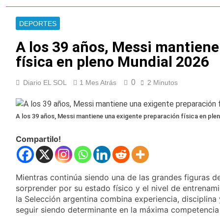
Ley de Propiedad
La Diócesis de
Privada
Quilmes celebra la
DEPORTES
fiesta de San
16 Horas Atrás
Cayetano
La Línea 148 pasó a
A los 39 años, Messi mantiene
ser operada por La
física en pleno Mundial 2026
Central de Vicente
17 Horas Atrás
López
La Municipalidad de
0
Diario EL SOL
1 Mes Atrás
Quilmes limpió
2 Minutos
sumideros y
17 Horas Atrás
desagües en medio
Transporte: un
de las lluvias
asistente virtual para
A los 39 años, Messi mantiene una exigente preparación física en ple
consultar
18 Horas Atrás
infracciones en
Compartilo!
Una gran
segundos
convocatoria en la
obra teatral «Los
19 Horas Atrás
Abuelos No Mienten»
Marcha al Congreso:
Mientras continúa siendo una de las grandes figuras d
cortes, desvíos y
sorprender por su estado físico y el nivel de entrenam
operativo de
22 Horas Atrás
la Selección argentina combina experiencia, disciplina
seguridad por la
Tormentas severas y
protesta contra la
seguir siendo determinante en la máxima competencia 
fuertes ráfagas de
reforma de la Ley de