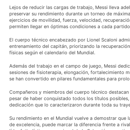
viento: más de 10
23 Horas Atrás
Tierras
provincias bajo alerta
Lejos de reducir las cargas de trabajo, Messi lleva ad
Senado debate el
meteorológica
preservar su rendimiento durante un torneo de máxima
proyecto sobre
ejercicios de movilidad, fuerza, velocidad, recuperaci
propiedad privada
1 Día Atrás
con foco en los
permiten llegar en óptimas condiciones a cada partido
Día del Cirujano
desalojos
Torácico: una
El cuerpo técnico encabezado por Lionel Scaloni admi
especialidad clave
1 Día Atrás
para el cuidado de la
entrenamiento del capitán, priorizando la recuperació
Alerta naranja en
salud respiratoria en
físicas según el calendario del Mundial.
Quilmes por
el Sanatorio Urquiza
tormentas severas y
1 Día Atrás
fuertes ráfagas de
Además del trabajo en el campo de juego, Messi dedic
viento
sesiones de fisioterapia, elongación, fortalecimiento 
se han convertido en pilares fundamentales para prolon
Compañeros y miembros del cuerpo técnico destacan s
pesar de haber conquistado todos los títulos posibles,
dedicación que lo caracterizaron durante toda su traye
Su rendimiento en el Mundial vuelve a demostrar que l
de excelencia, puede marcar la diferencia frente a riv