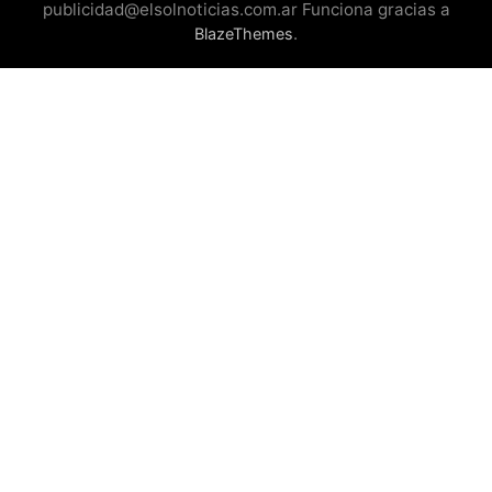
publicidad@elsolnoticias.com.ar Funciona gracias a
.
BlazeThemes