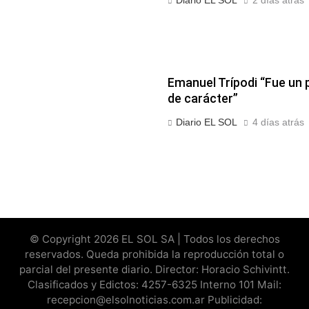
Diario EL SOL
2 días atrás
Emanuel Trípodi “Fue un
de carácter”
Diario EL SOL
4 días atrás
© Copyright 2026 EL SOL SA | Todos los derechos
reservados. Queda prohibida la reproducción total o
parcial del presente diario. Director: Horacio Schivintt.
Clasificados y Edictos: 4257-6325 Interno 101 Mail:
recepcion@elsolnoticias.com.ar Publicidad: