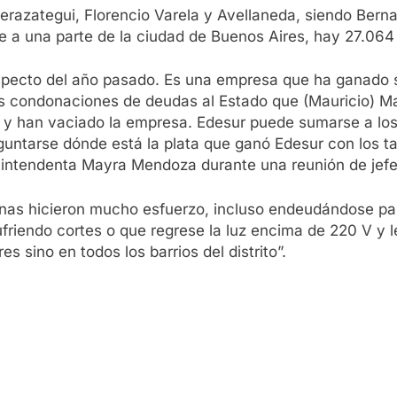
erazategui, Florencio Varela y Avellaneda, siendo Berna
e a una parte de la ciudad de Buenos Aires, hay 27.064
specto del año pasado. Es una empresa que ha ganado s
s condonaciones de deudas al Estado que (Mauricio) Mac
te y han vaciado la empresa. Edesur puede sumarse a lo
guntarse dónde está la plata que ganó Edesur con los ta
la intendenta Mayra Mendoza durante una reunión de jef
as hicieron mucho esfuerzo, incluso endeudándose pa
 sufriendo cortes o que regrese la luz encima de 220 V 
s sino en todos los barrios del distrito”.