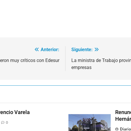
Anterior:
Siguiente:
eron muy críticos con Edesur
La ministra de Trabajo provi
empresas
rencio Varela
Renunc
Hernán
0
Diari