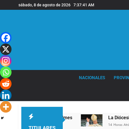
Saltar
sábado, 8 de agosto de 2026
7:37:42 AM
al
contenido
NACIONALES
PROVIN
nivel en la sede de Quilmes
La Diócesis de Qu
14 Horas Atrás
TITULARES