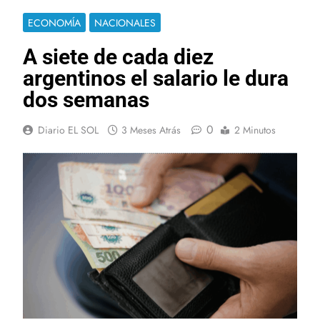
ECONOMÍA
NACIONALES
A siete de cada diez
argentinos el salario le dura
dos semanas
0
Diario EL SOL
3 Meses Atrás
2 Minutos