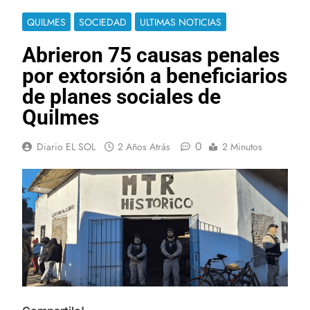
QUILMES
SOCIEDAD
ULTIMAS NOTICIAS
Abrieron 75 causas penales
por extorsión a beneficiarios
de planes sociales de
Quilmes
0
Diario EL SOL
2 Años Atrás
2 Minutos