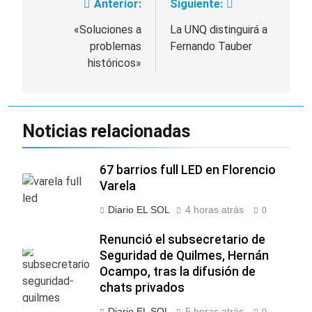
Anterior:
Siguiente:
Navegación
de
«Soluciones a
La UNQ distinguirá a
problemas
Fernando Tauber
entradas
históricos»
Noticias relacionadas
67 barrios full LED en Florencio
Varela
Diario EL SOL
4 horas atrás
0
Renunció el subsecretario de
Seguridad de Quilmes, Hernán
Ocampo, tras la difusión de
chats privados
Diario EL SOL
5 horas atrás
0