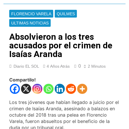
Cayetano
La Línea 148 pasó a
ser operada por La
FLORENCIO VARELA
QUILMES
Central de Vicente
7 Horas Atrás
López
ULTIMAS NOTICIAS
La Municipalidad de
Quilmes limpió
Absolvieron a los tres
sumideros y
7 Horas Atrás
desagües en medio
acusados por el crimen de
Transporte: un
de las lluvias
asistente virtual para
Isaías Aranda
consultar
9 Horas Atrás
infracciones en
Una gran
segundos
0
Diario EL SOL
4 Años Atrás
2 Minutos
convocatoria en la
obra teatral «Los
9 Horas Atrás
Abuelos No Mienten»
Compartilo!
Marcha al Congreso:
cortes, desvíos y
operativo de
13 Horas Atrás
seguridad por la
Tormentas severas y
Los tres jóvenes que habían llegado a juicio por el
protesta contra la
fuertes ráfagas de
crimen de Isaías Aranda, asesinado a balazos en
reforma de la Ley de
viento: más de 10
14 Horas Atrás
Tierras
octubre del 2018 tras una pelea en Florencio
provincias bajo alerta
Senado debate el
Varela, fueron absueltos por el beneficio de la
meteorológica
proyecto sobre
duda por un tribunal oral.