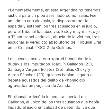
propiedad privada
15 Horas Atrás
con foco en los
Día del Cirujano
«Lamentablemente, en esta Argentina no tenemos
desalojos
Torácico: una
justicia para un pibe asesinado como Isaías. Fue
especialidad clave
15 Horas Atrás
un crimen con alevosía, le dispararon por la
para el cuidado de la
Alerta naranja en
espalda y estaban los tres acusados en el juicio,
salud respiratoria en
Quilmes por
el Sanatorio Urquiza
pero el tribunal los absolvió. Estoy muy mal», dijo
tormentas severas y
1 Día Atrás
a Télam Isabel Jarkevik, abuela de la víctima, tras
fuertes ráfagas de
Denunciaron
escuchar el veredicto absolutorio del Tribunal Oral
viento
penalmente al
en lo Criminal (TOC) 2 de Quilmes.
abogado libertario
1 Día Atrás
que propuso tirar
Los jueces absolvieron «por el beneficio de la
napalm sobre el Gran
Buenos Aires
duda» a los imputados Joaquín Gallegos (23),
Santiago Vergara Benítez (25), alias Chuky y
Aaron Sánchez (23), quienes habían llegado al
debate acusados del delito de «homicidio
agravado» en perjuicio de Aranda.
El tribunal ordenó la inmediata libertad de
Gallegos, el único de los tres acusados que había
llegado al juicio en calidad de detenido, ya que