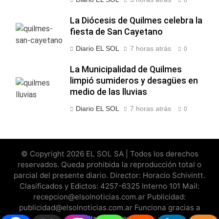
La Diócesis de Quilmes celebra la
fiesta de San Cayetano
Diario EL SOL
7 horas atrás
0
La Municipalidad de Quilmes
limpió sumideros y desagües en
medio de las lluvias
Diario EL SOL
7 horas atrás
0
© Copyright 2026 EL SOL SA | Todos los derechos
reservados. Queda prohibida la reproducción total o
parcial del presente diario. Director: Horacio Schivintt.
Clasificados y Edictos: 4257-6325 Interno 101 Mail:
recepcion@elsolnoticias.com.ar Publicidad:
publicidad@elsolnoticias.com.ar Funciona gracias a
.
BlazeThemes