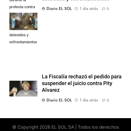
protesta contra
Diario EL SOL
1 día atrás
0
la Ley de
Propiedad
Privada: hubo
detenidos y
enfrentamientos
La Fiscalía rechazó el pedido para
suspender el juicio contra Pity
Alvarez
Diario EL SOL
1 día atrás
0
© Copyright 2026 EL SOL SA | Todos los derechos