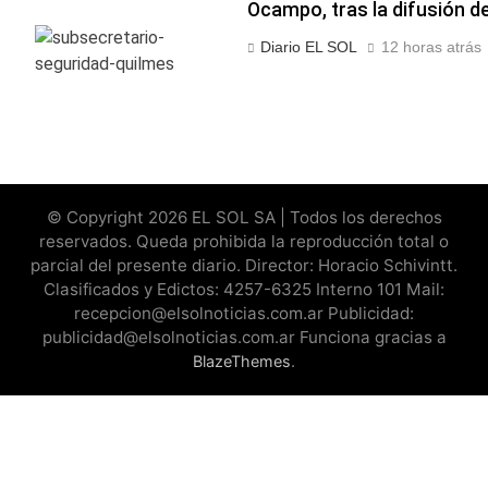
Ocampo, tras la difusión d
Diario EL SOL
12 horas atrás
© Copyright 2026 EL SOL SA | Todos los derechos
reservados. Queda prohibida la reproducción total o
parcial del presente diario. Director: Horacio Schivintt.
Clasificados y Edictos: 4257-6325 Interno 101 Mail:
recepcion@elsolnoticias.com.ar Publicidad:
publicidad@elsolnoticias.com.ar Funciona gracias a
.
BlazeThemes