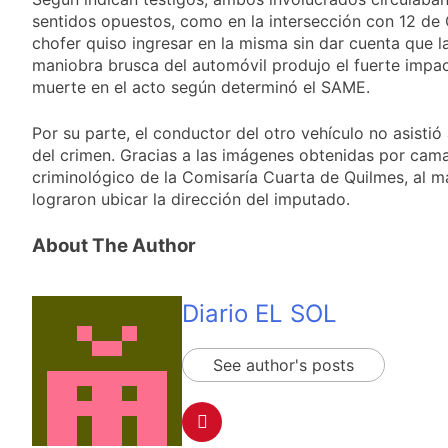
propiedad privada
21 Horas Atrás
sentidos opuestos, como en la intersección con 12 de 
con foco en los
Día del Cirujano
chofer quiso ingresar en la misma sin dar cuenta que la
desalojos
Torácico: una
maniobra brusca del automóvil produjo el fuerte impac
especialidad clave
22 Horas Atrás
muerte en el acto según determinó el SAME.
para el cuidado de la
Alerta naranja en
salud respiratoria en
Quilmes por
el Sanatorio Urquiza
Por su parte, el conductor del otro vehículo no asisti
tormentas severas y
1 Día Atrás
del crimen. Gracias a las imágenes obtenidas por cama
fuertes ráfagas de
Denunciaron
viento
criminológico de la Comisaría Cuarta de Quilmes, al m
penalmente al
lograron ubicar la dirección del imputado.
abogado libertario
1 Día Atrás
que propuso tirar
napalm sobre el Gran
About The Author
Buenos Aires
Diario EL SOL
See author's posts