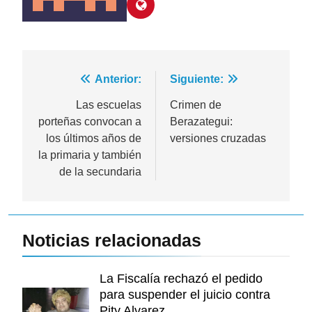
Navegación
Anterior:
Siguiente:
de
Las escuelas
Crimen de
porteñas convocan a
Berazategui:
entradas
los últimos años de
versiones cruzadas
la primaria y también
de la secundaria
Noticias relacionadas
La Fiscalía rechazó el pedido
para suspender el juicio contra
Pity Alvarez