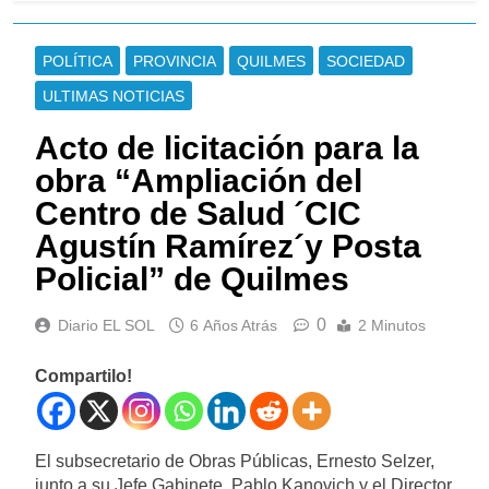
POLÍTICA
PROVINCIA
QUILMES
SOCIEDAD
ULTIMAS NOTICIAS
Acto de licitación para la
obra “Ampliación del
Centro de Salud ´CIC
Agustín Ramírez´y Posta
Policial” de Quilmes
0
Diario EL SOL
6 Años Atrás
2 Minutos
Compartilo!
El subsecretario de Obras Públicas, Ernesto Selzer,
junto a su Jefe Gabinete, Pablo Kanovich y el Director