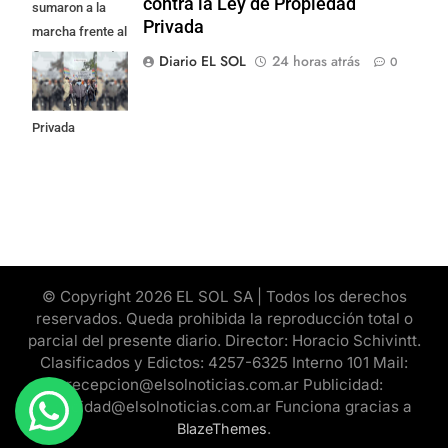
contra la Ley de Propiedad
sumaron a la
Privada
marcha frente al
Congreso contra
Diario EL SOL
24 horas atrás
0
la Ley de
Propiedad
Privada
© Copyright 2026 EL SOL SA | Todos los derechos
reservados. Queda prohibida la reproducción total o
parcial del presente diario. Director: Horacio Schivintt.
Clasificados y Edictos: 4257-6325 Interno 101 Mail:
recepcion@elsolnoticias.com.ar Publicidad:
publicidad@elsolnoticias.com.ar Funciona gracias a
.
BlazeThemes