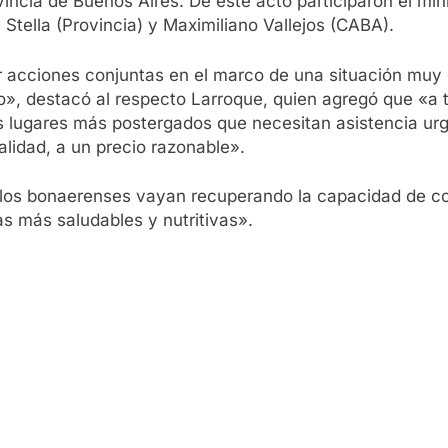
ovincia de Buenos Aires. De este acto participaron el mi
Stella (Provincia) y Maximiliano Vallejos (CABA).
 acciones conjuntas en el marco de una situación muy di
o», destacó al respecto Larroque, quien agregó que «a t
s lugares más postergados que necesitan asistencia urg
idad, a un precio razonable».
 los bonaerenses vayan recuperando la capacidad de co
as más saludables y nutritivas».