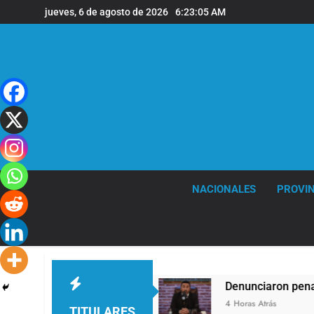
Saltar
jueves, 6 de agosto de 2026
6:23:05 AM
al
contenido
NACIONALES
PROVIN
es ráfagas de viento
Denunciaron penalmente 
4 Horas Atrás
TITULARES