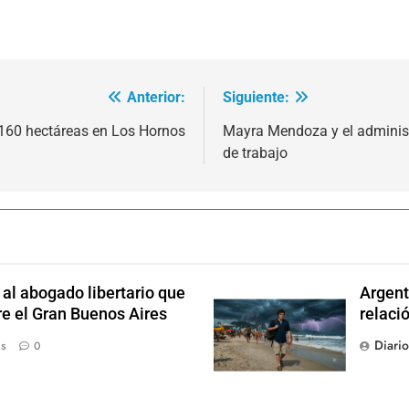
Anterior:
Siguiente:
160 hectáreas en Los Hornos
Mayra Mendoza y el administ
de trabajo
l abogado libertario que
Argent
re el Gran Buenos Aires
relaci
Diari
ás
0