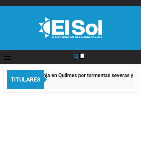
Saltar
al
contenido
Diario EL SOL
Alerta naranja en Quilmes por tormentas severas y fuer
TITULARES
11 Horas Atrás