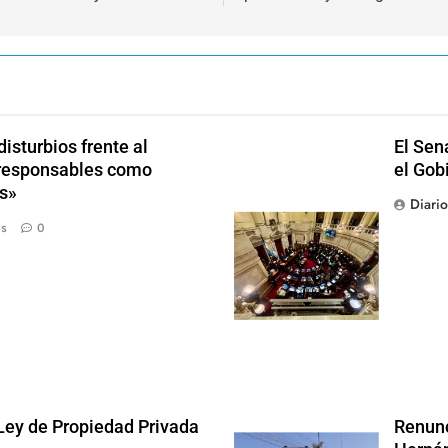
isturbios frente al
El Sen
s responsables como
el Gob
s»
Diari
ás
0
 Ley de Propiedad Privada
Renunc