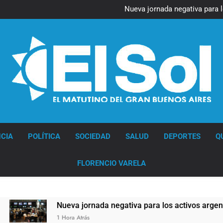
Figuras de la cultura se suma
Nueva jornada negativa para 
en Wall Street y el
Jorge Macri condenó los d
res
Día Internacional 
Figuras de la cultura se suma
Nueva jornada negativa para 
en Wall Street y el
Jorge Macri condenó los d
res
Día Internacional 
Diario EL SOL
CIA
POLÍTICA
SOCIEDAD
SALUD
DEPORTES
Q
FLORENCIO VARELA
Nueva jornada negativa para los activos argentinos: cayeron l
1 Hora Atrás