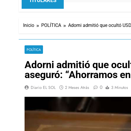
TITULARES
Inicio
POLÍTICA
Adorni admitió que ocultó USD
POLÍTICA
Adorni admitió que ocul
aseguró: “Ahorramos en
0
Diario EL SOL
2 Meses Atrás
3 Minutos