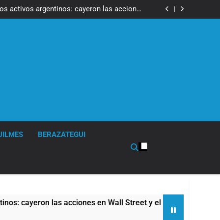
ron a la marcha frente al Congreso contra la
Ley de Propiedad Privada
los activos argentinos: cayeron las acciones
 riesgo país quedó al borde de los 450 puntos
isturbios frente al Congreso y calificó a los
ponsables como «delincuentes anarquistas»
de la Cerveza: los tres secretos para servirla
correctamente
ron a la marcha frente al Congreso contra la
Ley de Propiedad Privada
los activos argentinos: cayeron las acciones
 riesgo país quedó al borde de los 450 puntos
isturbios frente al Congreso y calificó a los
ponsables como «delincuentes anarquistas»
de la Cerveza: los tres secretos para servirla
correctamente
UILMES
BERAZATEGUI
as acciones en Wall Street y el riesgo país quedó al borde de 