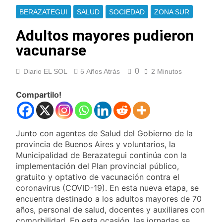
Jorge Messi
Murió Jorge Messi,
BERAZATEGUI
SALUD
SOCIEDAD
ZONA SUR
padre de Lionel
Messi, a los 68 años
20 Horas Atrás
Adultos mayores pudieron
Thiago Medina fue
vacunarse
imputado
formalmente por
22 Horas Atrás
abuso sexual
0
Diario EL SOL
5 Años Atrás
2 Minutos
La CGT y las dos
CTA profundizan su
plan de lucha con
Compartilo!
22 Horas Atrás
nuevas marchas
La noche del Afro
contra el Gobierno
Quilmeño: boxeo de
primer nivel en la sede
2 Días Atrás
Junto con agentes de Salud del Gobierno de la
de Quilmes
La Diócesis de
provincia de Buenos Aires y voluntarios, la
Quilmes celebró la
Municipalidad de Berazategui continúa con la
visita del Papa León
2 Días Atrás
implementación del Plan provincial público,
XIV a la Argentina
Figuras de la cultura
gratuito y optativo de vacunación contra el
se sumaron a la
coronavirus (COVID-19). En esta nueva etapa, se
marcha frente al
2 Días Atrás
encuentra destinado a los adultos mayores de 70
Congreso contra la
Nueva jornada
Ley de Propiedad
años, personal de salud, docentes y auxiliares con
negativa para los
Privada
comorbilidad. En esta ocasión, las jornadas se