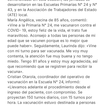
activos argentinos:
2 Días Atrás
desarrollaron en las Escuelas Primarias N° 24 y N°
cayeron las acciones
Jorge Macri condenó
en Wall Street y el
43, y en la Asociación de Trabajadores del Estado
los disturbios frente
riesgo país quedó al
(ATE) local.
al Congreso y
2 Días Atrás
borde de los 450
María Angélica, vecina de 85 años, comentó:
calificó a los
Día Internacional de
puntos
responsables como
«Vine a la Primaria N° 24, me vacunaron contra el
la Cerveza: los tres
«delincuentes
COVID- 19, estoy feliz de la vida, el trato fue
secretos para
2 Días Atrás
anarquistas»
maravilloso. Aconsejo a todas las personas de mi
servirla
El frío polar se
correctamente
edad que se vacunen porque es lo mejor que
instala en Buenos
puede haber». Seguidamente, Laurinda dijo: «Vine
Aires: mejora el
2 Días Atrás
con mi turno para ser vacunada. Me voy muy
tiempo y llegan las
Día de San Cayetano:
temperaturas más
contenta, la atención fue muy buena y no tengo
por qué se celebra
bajas de la semana
miedo. Tengo 81 años y estoy muy agradecida, así
cada 7 de agosto y
2 Días Atrás
que recomiendo que se registren para recibir la
qué representa para
El Senado aprobó la
los argentinos
vacuna».
ley de propiedad
Cristian Otarola, coordinador del operativo de
privada, pero el
2 Días Atrás
vacunación en la Escuela N° 24, informó:
Gobierno debió
Incidentes frente al
eliminar otro capítulo
«Llevamos adelante el procedimiento desde el
Congreso durante la
ingreso del paciente, con compromiso. Se
protesta contra la
2 Días Atrás
proyectan 150 turnos diarios, con 15 turnos por
Ley de Propiedad
La Fiscalía rechazó el
Privada: hubo
hora. La vacunación estuvo destinada a personas
pedido para