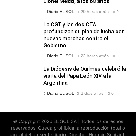
Lionel Messi, a los 68 años
Diario EL SOL
20 horas atrás
0
La CGT y las dos CTA
profundizan su plan de lucha con
nuevas marchas contra el
Gobierno
Diario EL SOL
22 horas atrás
0
La Diócesis de Quilmes celebró la
visita del Papa León XIV a la
Argentina
Diario EL SOL
2 días atrás
0
© Copyright 2026 EL SOL SA | Todos los derechos
reservados. Queda prohibida la reproducción total o
parcial del presente diario. Director: Horacio Schivintt.