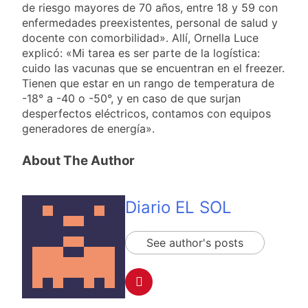
detenidos y
de riesgo mayores de 70 años, entre 18 y 59 con
suspender el juicio
2 Días Atrás
enfrentamientos
enfermedades preexistentes, personal de salud y
contra Pity Alvarez
67 barrios full LED en
docente con comorbilidad». Allí, Ornella Luce
Florencio Varela
explicó: «Mi tarea es ser parte de la logística:
2 Días Atrás
cuido las vacunas que se encuentran en el freezer.
El temporal se
Tienen que estar en un rango de temperatura de
despide del AMBA:
-18° a -40 o -50°, y en caso de que surjan
cuándo dejará de
2 Días Atrás
desperfectos eléctricos, contamos con equipos
llover y llega una ola
Kicillof marchó
de frío con mínimas
generadores de energía».
contra la Ley de
cercanas a 1°C
Propiedad Privada de
2 Días Atrás
About The Author
Milei
Diario EL SOL
See author's posts