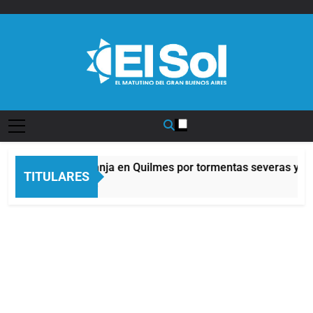
Saltar
al
contenido
Diario EL SOL
Alerta naranja en Quilmes por tormentas severas y fue
TITULARES
10 Horas Atrás