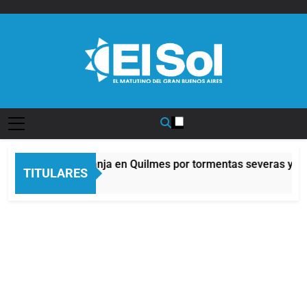
Saltar
al
contenido
Diario EL SOL
Alerta naranja en Quilmes por tormentas severas y fue
TITULARES
11 Horas Atrás