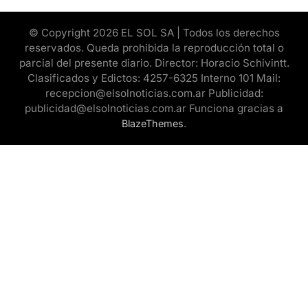
© Copyright 2026 EL SOL SA | Todos los derechos
reservados. Queda prohibida la reproducción total o
parcial del presente diario. Director: Horacio Schivintt.
Clasificados y Edictos: 4257-6325 Interno 101 Mail:
recepcion@elsolnoticias.com.ar Publicidad:
publicidad@elsolnoticias.com.ar Funciona gracias a
.
BlazeThemes