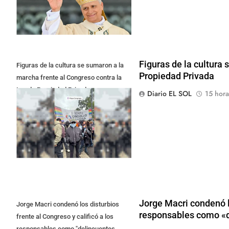
Figuras de la cultura
Figuras de la cultura se sumaron a la
Propiedad Privada
marcha frente al Congreso contra la
Ley de Propiedad Privada
Diario EL SOL
15 hora
Jorge Macri condenó lo
Jorge Macri condenó los disturbios
responsables como «d
frente al Congreso y calificó a los
responsables como "delincuentes