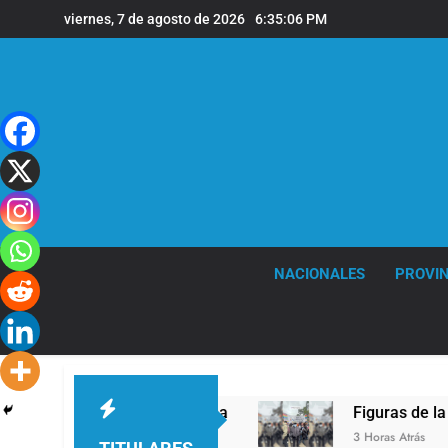
Saltar
viernes, 7 de agosto de 2026
6:35:07 PM
al
contenido
NACIONALES
PROVIN
 León XIV a la Argentina
Figuras de la cultura
3 Horas Atrás