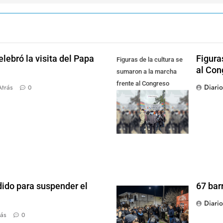
lebró la visita del Papa
Figura
Figuras de la cultura se
al Con
sumaron a la marcha
frente al Congreso
Diari
Atrás
0
contra la Ley de
Propiedad Privada
dido para suspender el
67 bar
Diari
ás
0