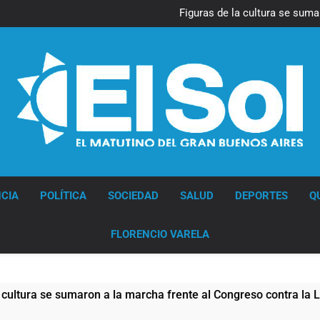
La Diócesis de Quilmes celebr
Figuras de la cultura se suma
Nueva jornada negativa para 
en Wall Street y el
Jorge Macri condenó los d
res
La Diócesis de Quilmes celebr
Figuras de la cultura se suma
Nueva jornada negativa para 
en Wall Street y el
Jorge Macri condenó los d
res
Diario EL SOL
CIA
POLÍTICA
SOCIEDAD
SALUD
DEPORTES
Q
FLORENCIO VARELA
 se sumaron a la marcha frente al Congreso contra la Ley de P