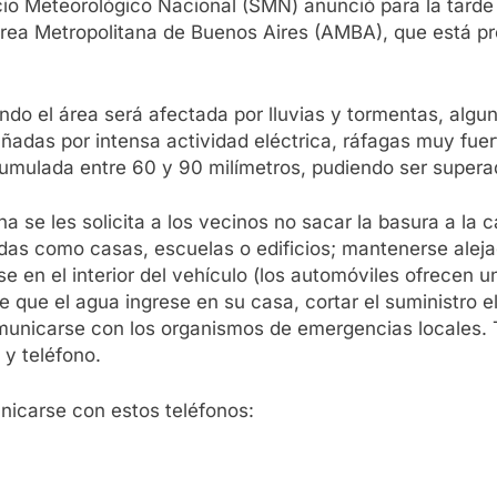
cio Meteorológico Nacional (SMN) anunció para la tarde
l Área Metropolitana de Buenos Aires (AMBA), que está pr
do el área será afectada por lluvias y tormentas, algun
adas por intensa actividad eléctrica, ráfagas muy fuer
cumulada entre 60 y 90 milímetros, pudiendo ser super
 se les solicita a los vecinos no sacar la basura a la c
s como casas, escuelas o edificios; mantenerse alejado
e en el interior del vehículo (los automóviles ofrecen u
e que el agua ingrese en su casa, cortar el suministro e
unicarse con los organismos de emergencias locales. T
y teléfono.
nicarse con estos teléfonos: