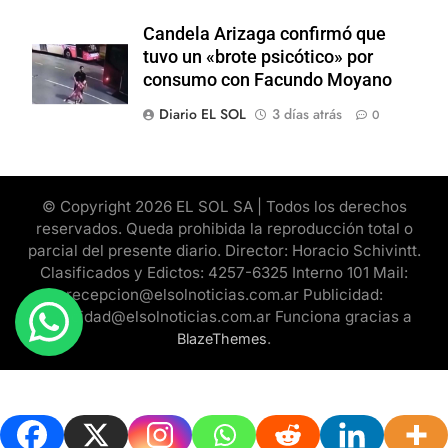
Candela Arizaga confirmó que
tuvo un «brote psicótico» por
consumo con Facundo Moyano
Diario EL SOL
3 días atrás
0
© Copyright 2026 EL SOL SA | Todos los derechos
reservados. Queda prohibida la reproducción total o
parcial del presente diario. Director: Horacio Schivintt.
Clasificados y Edictos: 4257-6325 Interno 101 Mail:
recepcion@elsolnoticias.com.ar Publicidad:
publicidad@elsolnoticias.com.ar Funciona gracias a
.
BlazeThemes