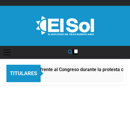
Saltar
al
contenido
Diario EL SOL
Incidentes frente al Congreso durante la protesta cont
TITULARES
2 Horas Atrás