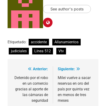
See author's posts
Etiquetado:
accidente
Allanamientos
judiciales
Línea 512
Vtv
Anterior:
Siguiente:
Navegación
de
Detenido por el robo
Milei vuelve a sacar
en un comercio
reservas en oro del
entradas
gracias al aporte de
país por quinta vez
las cámaras de
en menos de tres
seguridad
meses