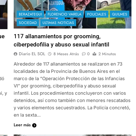
BERAZATEGUI
FLORENCIO VARELA
POLICIALES
QUILMES
SOCIEDAD
ULTIMAS NOTICIAS
ue
117 allanamientos por grooming,
ciberpedofilia y abuso sexual infantil
Diario EL SOL
8 Meses Atrás
0
2 Minutos
Alrededor de 117 allanamientos se realizaron en 73
localidades de la Provincia de Buenos Aires en el
dó
marco de la “Operación Protección de las Infancias
VI” por grooming, ciberpedofilia y abuso sexual
i, y
infantil. Los procedimientos concluyeron con varios
detenidos, así como también con menores rescatados
y varios elementos secuestrados. La Policía concretó,
en la sexta…
Leer más