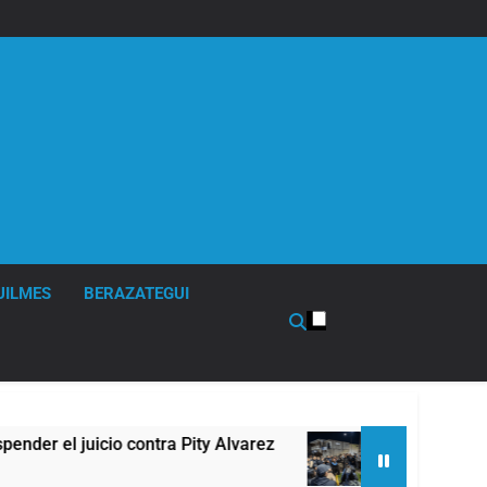
UILMES
BERAZATEGUI
lvarez
67 barrios full LED en Florencio Varela
6 Horas Atrás