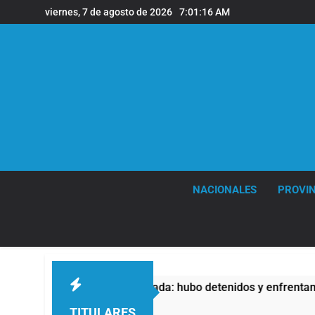
Saltar
viernes, 7 de agosto de 2026
7:01:18 AM
al
contenido
NACIONALES
PROVIN
rivada: hubo detenidos y enfrentamientos
La F
6 Hora
TITULARES