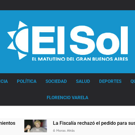
Diario EL SOL
CIA
POLÍTICA
SOCIEDAD
SALUD
DEPORTES
Q
FLORENCIO VARELA
iscalía rechazó el pedido para suspender el juicio contra Pity A
s Atrás