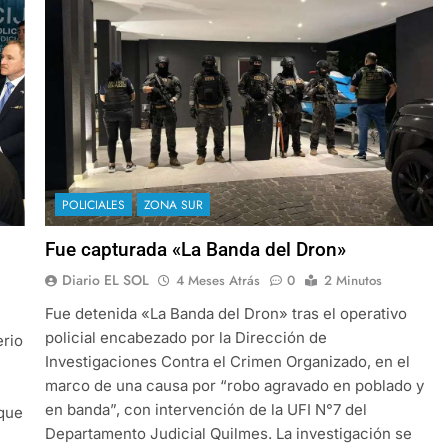
POLICIALES
ZONA SUR
Fue capturada «La Banda del Dron»
Diario EL SOL
4 Meses Atrás
0
2 Minutos
Fue detenida «La Banda del Dron» tras el operativo
policial encabezado por la Dirección de
erio
Investigaciones Contra el Crimen Organizado, en el
marco de una causa por “robo agravado en poblado y
en banda”, con intervención de la UFI N°7 del
 que
Departamento Judicial Quilmes. La investigación se