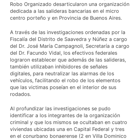
miércoles 5 de
Robo Organizado desarticularon una organización
15 Horas Atrás
agosto: vuelve el frío
Confirmaron la visita
dedicada a las salideras bancarias en el micro
polar al AMBA
del papa León XIV a la
centro porteño y en Provincia de Buenos Aires.
Argentina
15 Horas Atrás
Quilmes recibe a
A través de las investigaciones ordenadas por la
Gimnasia de Jujuy con
Fiscalía del Distrito de Saavedra y Núñez a cargo
la necesidad de volver
16 Horas Atrás
del Dr. José María Campagnoli, Secretaría a cargo
al triunfo
Caso Loan: crecen
del Dr. Facundo Vidal, los efectivos federales
las críticas al fiscal
lograron establecer que además de las salideras,
por presuntas
1 Día Atrás
también utilizaban inhibidores de señales
contradicciones en la
digitales, para neutralizar las alarmas de los
investigación
vehículos, facilitando el robo de los elementos
que las victimas poseían en el interior de sus
rodados.
Al profundizar las investigaciones se pudo
identificar a los integrantes de la organización
criminal y que los mismos se ocultaban en cuatro
viviendas ubicadas una en Capital Federal y tres
en el conurbano bonaerense (2 en Villa Dominico