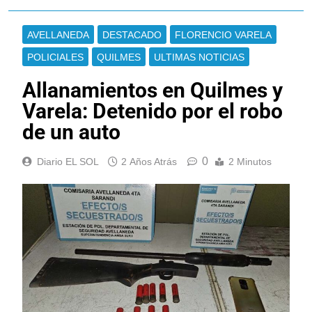
AVELLANEDA
DESTACADO
FLORENCIO VARELA
POLICIALES
QUILMES
ULTIMAS NOTICIAS
Allanamientos en Quilmes y
Varela: Detenido por el robo
de un auto
0
Diario EL SOL
2 Años Atrás
2 Minutos