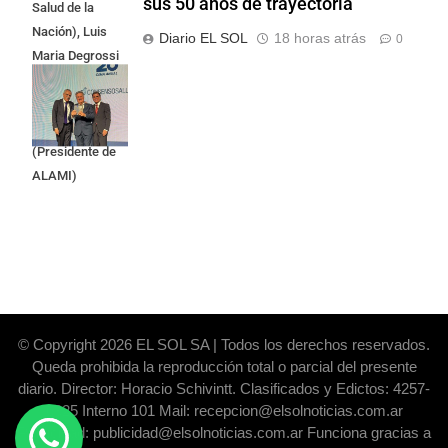
sus 50 años de trayectoria
Salud de la
Nación), Luis
Diario EL SOL
18 horas atrás
0
Maria Degrossi
(Presidente de
Apres Salud) y
Cristian Mazza
(Presidente de
ALAMI)
© Copyright 2026 EL SOL SA | Todos los derechos reservados.
Queda prohibida la reproducción total o parcial del presente
diario. Director: Horacio Schivintt. Clasificados y Edictos: 4257-
6325 Interno 101 Mail: recepcion@elsolnoticias.com.ar
Publicidad: publicidad@elsolnoticias.com.ar Funciona gracias a