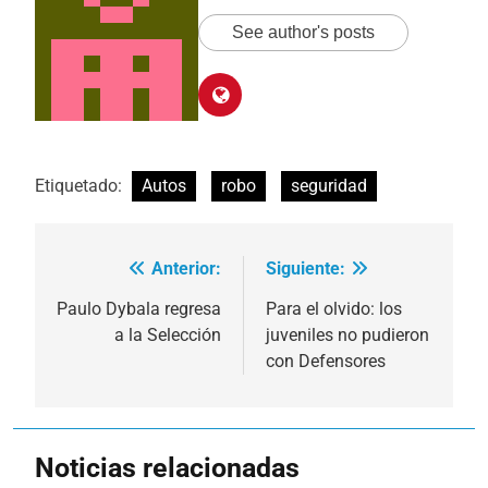
See author's posts
Etiquetado:
Autos
robo
seguridad
Anterior:
Siguiente:
Navegación
de
Paulo Dybala regresa
Para el olvido: los
a la Selección
juveniles no pudieron
entradas
con Defensores
Noticias relacionadas