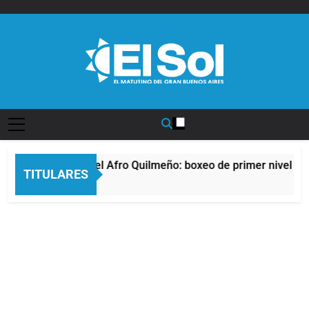
Saltar
al
contenido
Diario EL SOL
La noche del Afro Quilmeño: boxeo de primer nivel en 
TITULARES
5 Horas Atrás