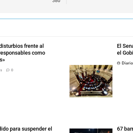
380
isturbios frente al
El Sen
s responsables como
el Gob
s»
Diari
ás
0
dido para suspender el
67 bar