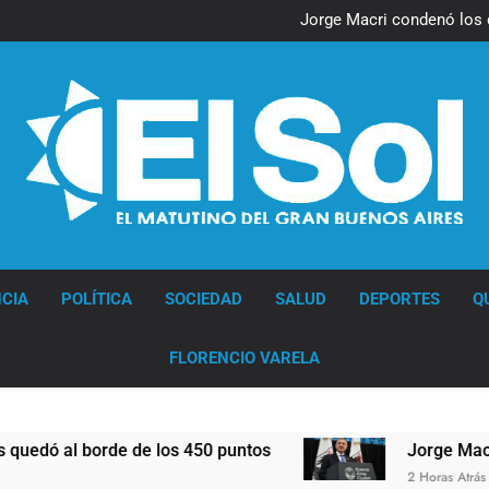
Nueva jornada negativa para 
en Wall Street y el
Jorge Macri condenó los d
res
Día Internacional 
El frío polar se instala 
Nueva jornada negativa para 
en Wall Street y el
Jorge Macri condenó los d
res
Día Internacional 
El frío polar se instala 
Diario EL SOL
CIA
POLÍTICA
SOCIEDAD
SALUD
DEPORTES
Q
FLORENCIO VARELA
al borde de los 450 puntos
Jorge Macri conden
2 Horas Atrás