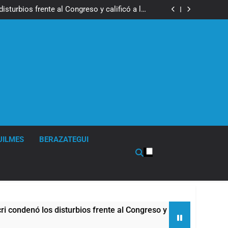
los activos argentinos: cayeron las acciones
 riesgo país quedó al borde de los 450 puntos
isturbios frente al Congreso y calificó a los
ponsables como «delincuentes anarquistas»
de la Cerveza: los tres secretos para servirla
correctamente
en Buenos Aires: mejora el tiempo y llegan las
temperaturas más bajas de la semana
los activos argentinos: cayeron las acciones
 riesgo país quedó al borde de los 450 puntos
isturbios frente al Congreso y calificó a los
ponsables como «delincuentes anarquistas»
de la Cerveza: los tres secretos para servirla
correctamente
en Buenos Aires: mejora el tiempo y llegan las
temperaturas más bajas de la semana
UILMES
BERAZATEGUI
ó los disturbios frente al Congreso y calificó a los responsa