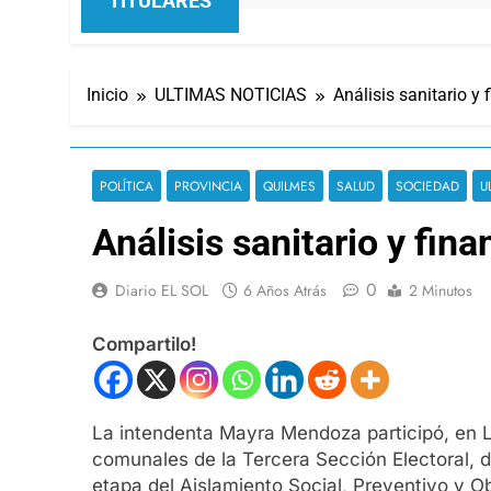
TITULARES
Inicio
ULTIMAS NOTICIAS
Análisis sanitario y 
POLÍTICA
PROVINCIA
QUILMES
SALUD
SOCIEDAD
U
Análisis sanitario y fina
0
Diario EL SOL
6 Años Atrás
2 Minutos
Compartilo!
La intendenta Mayra Mendoza participó, en La
comunales de la Tercera Sección Electoral, do
etapa del Aislamiento Social, Preventivo y Ob