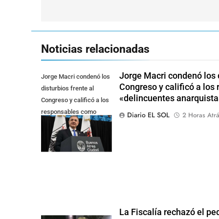
entradas
Noticias relacionadas
Jorge Macri condenó los d
Jorge Macri condenó los
Congreso y calificó a lo
disturbios frente al
«delincuentes anarquista
Congreso y calificó a los
responsables como
Diario EL SOL
2 Horas Atr
"delincuentes
anarquistas"
La Fiscalía rechazó el pe