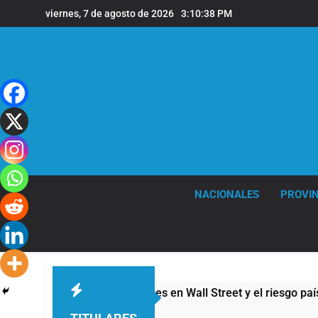
Saltar
viernes, 7 de agosto de 2026
3:10:39 PM
al
contenido
NACIONALES
PROVIN
s: cayeron las acciones en Wall Street y el riesgo país quedó 