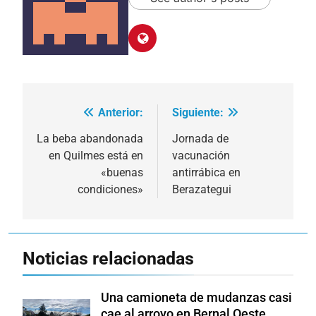
Anterior:
Siguiente:
Navegación
de
La beba abandonada
Jornada de
en Quilmes está en
vacunación
entradas
«buenas
antirrábica en
condiciones»
Berazategui
Noticias relacionadas
Una camioneta de mudanzas casi
cae al arroyo en Bernal Oeste