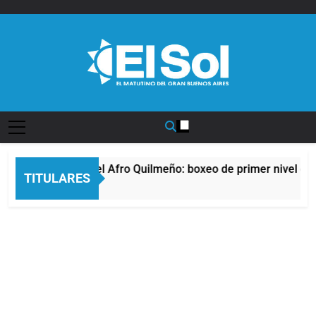
Saltar
al
contenido
Diario EL SOL
La noche del Afro Quilmeño: boxeo de primer nivel en 
TITULARES
13 Horas Atrás