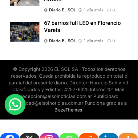
Diario EL SOL
1 día atrás
0
67 barrios full LED en Florencio
Varela
Diario EL SOL
1 día atrás
0
© Copyright 2026 EL SOL SA | Todos los derechos
reservados. Queda prohibida la reproducción total o
parcial del presente diario. Director: Horacio Schivintt.
Clasificados y Edictos: 4257-6325 Interno 101 Mail:
recepcion@elsolnoticias.com.ar Publicidad:
publicidad@elsolnoticias.com.ar Funciona gracias a
.
BlazeThemes