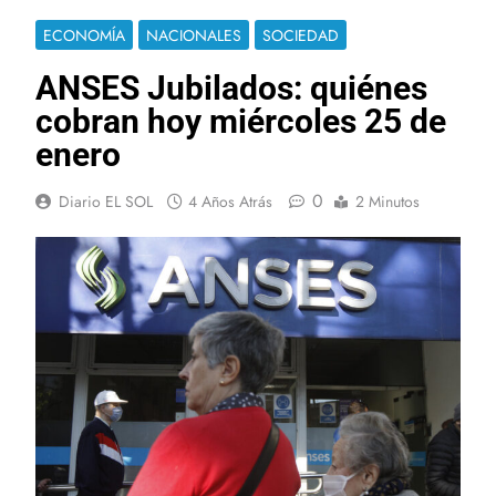
ECONOMÍA
NACIONALES
SOCIEDAD
ANSES Jubilados: quiénes
cobran hoy miércoles 25 de
enero
0
Diario EL SOL
4 Años Atrás
2 Minutos