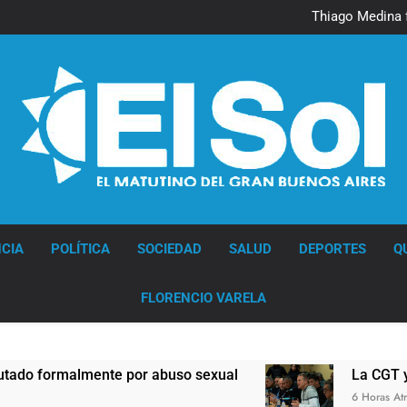
Murió Jorge 
Thiago Medina 
La CGT y las dos CTA profu
Murió Jorge 
Thiago Medina 
La CGT y las dos CTA profu
Diario EL SOL
CIA
POLÍTICA
SOCIEDAD
SALUD
DEPORTES
Q
FLORENCIO VARELA
formalmente por abuso sexual
La CGT y las d
6 Horas Atrás