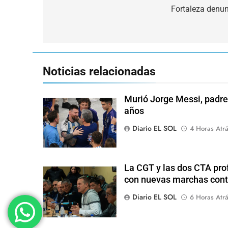
de
Fortaleza denun
entradas
Noticias relacionadas
Murió Jorge Messi, padre 
años
Diario EL SOL
4 Horas Atr
La CGT y las dos CTA pro
con nuevas marchas cont
Diario EL SOL
6 Horas Atr