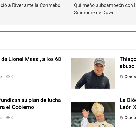
ció a River ante la Conmebol
Quilmeño subcampeón con la
Síndrome de Down
de Lionel Messi, a los 68
Thiago
abuso 
Diari
ás
0
fundizan su plan de lucha
La Dió
ra el Gobierno
León X
Diari
ás
0