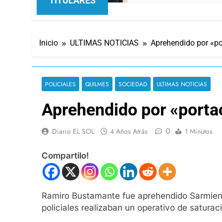
TITULARES
Inicio
ULTIMAS NOTICIAS
Aprehendido por «po
POLICIALES
QUILMES
SOCIEDAD
ULTIMAS NOTICIAS
Aprehendido por «porta
0
Diario EL SOL
4 Años Atrás
1 Minutos
Compartilo!
Ramiro Bustamante fue aprehendido Sarmient
policiales realizaban un operativo de satura