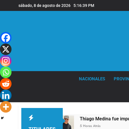
Saltar
sábado, 8 de agosto de 2026
5:16:39 PM
al
contenido
NACIONALES
PROVIN
, a los 68 años
Thiago Medina fue imputado 
5 Horas Atrás