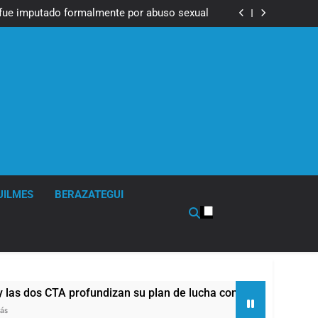
Messi, padre de Lionel Messi, a los 68 años
fue imputado formalmente por abuso sexual
ndizan su plan de lucha con nuevas marchas
contra el Gobierno
Messi, padre de Lionel Messi, a los 68 años
fue imputado formalmente por abuso sexual
ndizan su plan de lucha con nuevas marchas
contra el Gobierno
UILMES
BERAZATEGUI
os CTA profundizan su plan de lucha con nuevas marchas cont