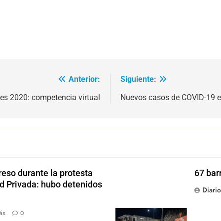
Anterior:
Siguiente:
s 2020: competencia virtual
Nuevos casos de COVID-19 en
reso durante la protesta
67 bar
ad Privada: hubo detenidos
Diari
ás
0