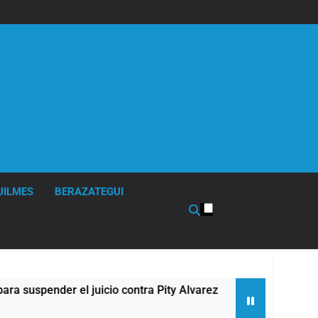
UILMES
BERAZATEGUI
pender el juicio contra Pity Alvarez
67 barrios
12 Horas Atr