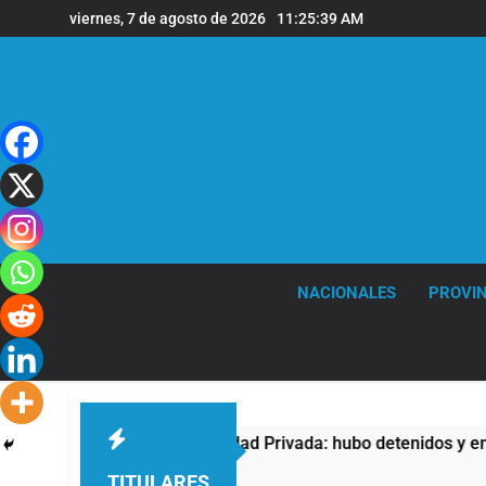
Saltar
viernes, 7 de agosto de 2026
11:25:39 AM
al
contenido
NACIONALES
PROVIN
contra la Ley de Propiedad Privada: hubo detenidos y enfrenta
TITULARES