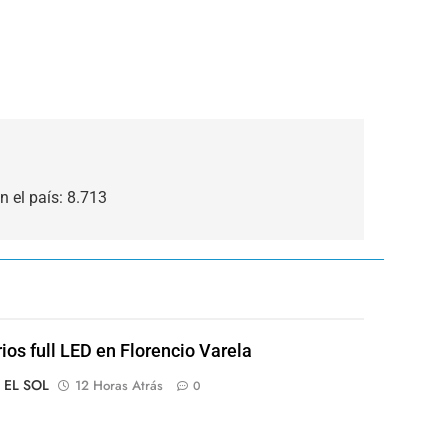
 el país: 8.713
rios full LED en Florencio Varela
o EL SOL
12 Horas Atrás
0