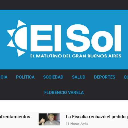
Diario EL SOL
CIA
POLÍTICA
SOCIEDAD
SALUD
DEPORTES
Q
FLORENCIO VARELA
mientos
La Fiscalía rechazó el pedido para sus
11 Horas Atrás