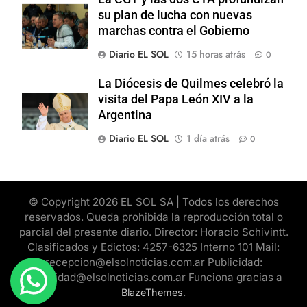
su plan de lucha con nuevas
marchas contra el Gobierno
Diario EL SOL
15 horas atrás
0
La Diócesis de Quilmes celebró la
visita del Papa León XIV a la
Argentina
Diario EL SOL
1 día atrás
0
© Copyright 2026 EL SOL SA | Todos los derechos
reservados. Queda prohibida la reproducción total o
parcial del presente diario. Director: Horacio Schivintt.
Clasificados y Edictos: 4257-6325 Interno 101 Mail:
recepcion@elsolnoticias.com.ar Publicidad:
publicidad@elsolnoticias.com.ar Funciona gracias a
.
BlazeThemes