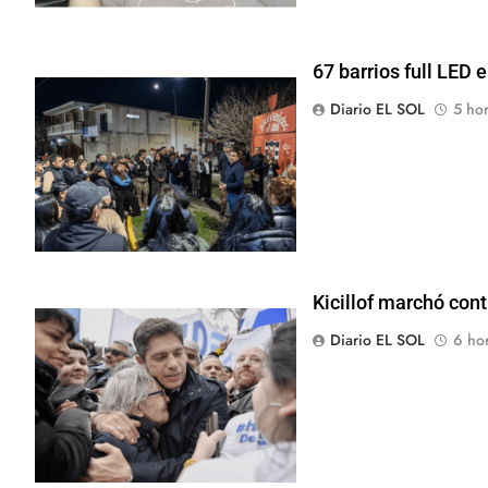
67 barrios full LED 
Diario EL SOL
5 hor
Kicillof marchó cont
Diario EL SOL
6 hor