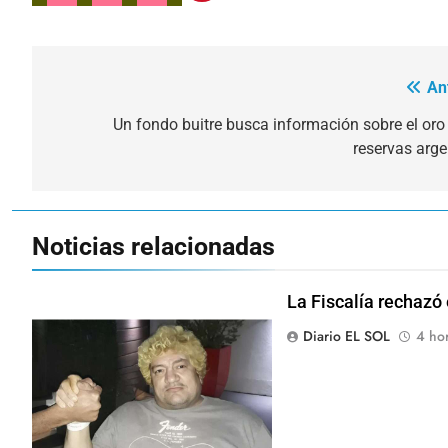
An
Navegación
de
Un fondo buitre busca información sobre el oro
reservas arge
entradas
Noticias relacionadas
La Fiscalía rechazó 
Diario EL SOL
4 hor