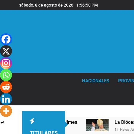
Saltar
sábado, 8 de agosto de 2026
1:56:51 PM
al
contenido
NACIONALES
PROVIN
n la sede de Quilmes
La Diócesis de Quilmes c
14 Horas Atrás
TITULARES