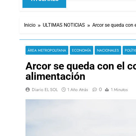
Inicio
ULTIMAS NOTICIAS
Arcor se queda con e
ÁREA METROPOLITANA
ECONOMÍA
NACIONALES
POLÍTI
Arcor se queda con el co
alimentación
0
Diario EL SOL
1 Año Atrás
1 Minutos