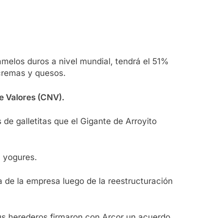
ramelos duros a nivel mundial, tendrá el 51%
cremas y quesos.
e Valores (CNV).
 de galletitas que el Gigante de Arroyito
y yogures.
ía de la empresa luego de la reestructuración
 sus herederos firmaron con Arcor un acuerdo