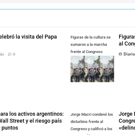
lebró la visita del Papa
Figura
Figuras de la cultura se
al Con
sumaron a la marcha
frente al Congreso
Diari
ás
0
contra la Ley de
Propiedad Privada
ra los activos argentinos:
Jorge 
Jorge Macri condenó los
ll Street y el riesgo país
Congre
disturbios frente al
0 puntos
«delin
Congreso y calificó a los