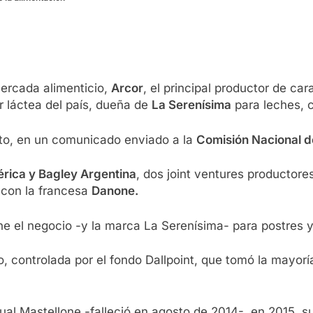
ercada alimenticio,
Arcor
, el principal productor de ca
r láctea del país, dueña de
La Serenísima
para leches, 
ito, en un comunicado enviado a la
Comisión Nacional d
rica y Bagley Argentina
, dos joint ventures productores
 con la francesa
Danone.
one el negocio -y la marca La Serenísima- para postres 
o, controlada por el fondo Dallpoint, que tomó la mayor
scual Mastellone -falleció en agosto de 2014-, en 2015,