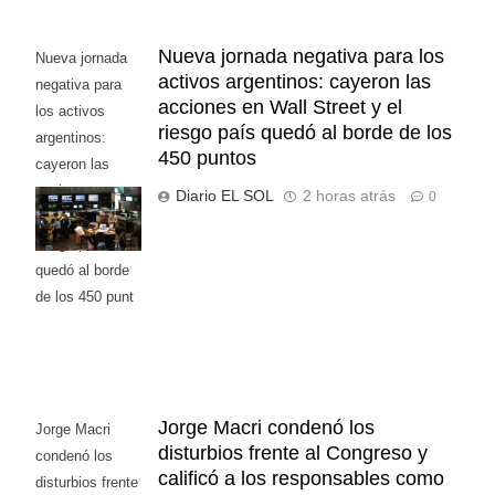
Nueva jornada negativa para los
Nueva jornada
activos argentinos: cayeron las
negativa para
acciones en Wall Street y el
los activos
riesgo país quedó al borde de los
argentinos:
450 puntos
cayeron las
acciones en
Diario EL SOL
2 horas atrás
0
Wall Street y el
riesgo país
quedó al borde
de los 450 punt
Jorge Macri condenó los
Jorge Macri
disturbios frente al Congreso y
condenó los
calificó a los responsables como
disturbios frente