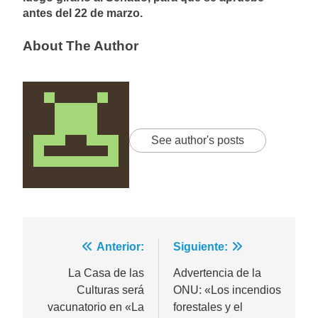
antes del 22 de marzo.
About The Author
See author's posts
Navegación
Anterior:
Siguiente:
de
La Casa de las
Advertencia de la
Culturas será
ONU: «Los incendios
entradas
vacunatorio en «La
forestales y el