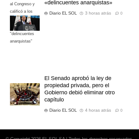
«delincuentes anarquistas»
al Congreso y
calificó a los
Diario EL SOL
3 horas atrás
0
responsables
como
"delincuentes
anarquistas"
El Senado aprobó la ley de
propiedad privada, pero el
Gobierno debió eliminar otro
capítulo
Diario EL SOL
4 horas atrás
0
© Copyright 2026 EL SOL SA | Todos los derechos reservados.