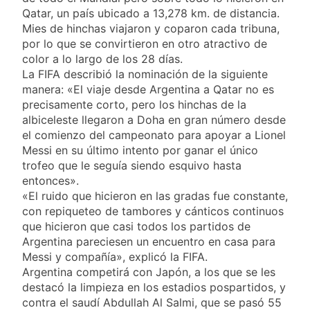
y rechazó el pedido
1 Día Atrás
Qatar, un país ubicado a 13,278 km. de distancia.
del peronismo de
Masiva movilización
Mies de hinchas viajaron y coparon cada tribuna,
girar el proyecto a
al Congreso contra el
comisión
por lo que se convirtieron en otro atractivo de
proyecto oficial de
2 Días Atrás
color a lo largo de los 28 días.
Ley de Propiedad
La Diócesis de
La FIFA describió la nominación de la siguiente
Privada
Quilmes celebra la
manera: «El viaje desde Argentina a Qatar no es
fiesta de San
2 Días Atrás
precisamente corto, pero los hinchas de la
Cayetano
La Línea 148 pasó a
albiceleste llegaron a Doha en gran número desde
ser operada por La
el comienzo del campeonato para apoyar a Lionel
Central de Vicente
2 Días Atrás
Messi en su último intento por ganar el único
López
trofeo que le seguía siendo esquivo hasta
entonces».
«El ruido que hicieron en las gradas fue constante,
con repiqueteo de tambores y cánticos continuos
que hicieron que casi todos los partidos de
Argentina pareciesen un encuentro en casa para
Messi y compañía», explicó la FIFA.
Argentina competirá con Japón, a los que se les
destacó la limpieza en los estadios pospartidos, y
contra el saudí Abdullah Al Salmi, que se pasó 55