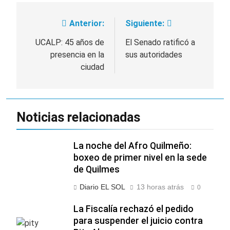
Anterior:
Siguiente:
Navegación
de
UCALP: 45 años de
El Senado ratificó a
presencia en la
sus autoridades
entradas
ciudad
Noticias relacionadas
La noche del Afro Quilmeño:
boxeo de primer nivel en la sede
de Quilmes
Diario EL SOL
13 horas atrás
0
La Fiscalía rechazó el pedido
para suspender el juicio contra