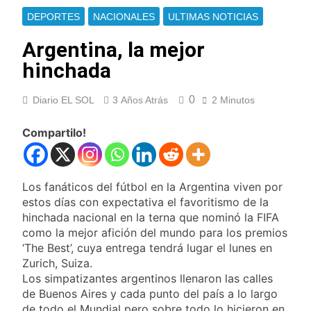
Ley de Propiedad
La Fiscalía rechazó el
DEPORTES
NACIONALES
ULTIMAS NOTICIAS
Privada: hubo
pedido para
detenidos y
suspender el juicio
Argentina, la mejor
1 Día Atrás
enfrentamientos
contra Pity Alvarez
67 barrios full LED en
hinchada
Florencio Varela
1 Día Atrás
0
Diario EL SOL
3 Años Atrás
2 Minutos
El temporal se
despide del AMBA:
cuándo dejará de
Compartilo!
1 Día Atrás
llover y llega una ola
Kicillof marchó
de frío con mínimas
contra la Ley de
cercanas a 1°C
Propiedad Privada de
1 Día Atrás
Los fanáticos del fútbol en la Argentina viven por
Milei
Renunció el
estos días con expectativa el favoritismo de la
subsecretario de
hinchada nacional en la terna que nominó la FIFA
Seguridad de
1 Día Atrás
como la mejor afición del mundo para los premios
Quilmes, Hernán
Candela Arizaga
‘The Best’, cuya entrega tendrá lugar el lunes en
Ocampo, tras la
confirmó que tuvo un
difusión de chats
Zurich, Suiza.
«brote psicótico» por
1 Día Atrás
privados
Los simpatizantes argentinos llenaron las calles
consumo con
La Libertad Avanza
de Buenos Aires y cada punto del país a lo largo
Facundo Moyano
consiguió la mayoría
de todo el Mundial pero sobre todo lo hicieron en