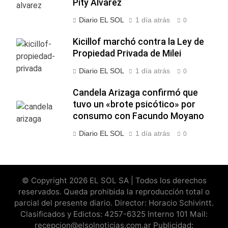
Pity Alvarez
Diario EL SOL
1 día atrás
0
Kicillof marchó contra la Ley de
Propiedad Privada de Milei
Diario EL SOL
1 día atrás
0
Candela Arizaga confirmó que
tuvo un «brote psicótico» por
consumo con Facundo Moyano
Diario EL SOL
1 día atrás
0
© Copyright 2026 EL SOL SA | Todos los derechos
reservados. Queda prohibida la reproducción total o
parcial del presente diario. Director: Horacio Schivintt.
Clasificados y Edictos: 4257-6325 Interno 101 Mail:
recepcion@elsolnoticias.com.ar Publicidad: