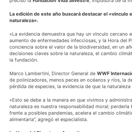
precisó la
Fundación Vida Silvestre
activos argentinos:
, impulsora de la i
2 Días Atrás
cayeron las acciones
Jorge Macri condenó
en Wall Street y el
La edición de este año buscará destacar el «vínculo e
los disturbios frente
riesgo país quedó al
al Congreso y
naturaleza».
2 Días Atrás
borde de los 450
calificó a los
Día Internacional de
puntos
responsables como
la Cerveza: los tres
«La evidencia demuestra que hay un vínculo cercano ent
«delincuentes
secretos para
aumento de enfermedades infecciosas, y la Hora del P
2 Días Atrás
anarquistas»
servirla
conciencia sobre el valor de la biodiversidad, en un añ
El frío polar se
correctamente
instala en Buenos
decisiones claves sobre la naturaleza, el cambio climát
Aires: mejora el
la fundación.
2 Días Atrás
tiempo y llegan las
Día de San Cayetano:
temperaturas más
por qué se celebra
Marco Lambertini, Director General de
WWF Internaci
bajas de la semana
cada 7 de agosto y
de polinizadores, menos peces en océanos y ríos, la 
2 Días Atrás
qué representa para
pérdida de especies, la evidencia de que la naturalez
El Senado aprobó la
los argentinos
ley de propiedad
privada, pero el
«Esto se debe a la manera en que vivimos y administr
2 Días Atrás
Gobierno debió
Incidentes frente al
naturaleza es nuestra responsabilidad moral; perderla
eliminar otro capítulo
Congreso durante la
frente a posibles pandemias, acelera el cambio climát
protesta contra la
alimentaria”, agregó el especialista.
2 Días Atrás
Ley de Propiedad
La Fiscalía rechazó el
Privada: hubo
pedido para