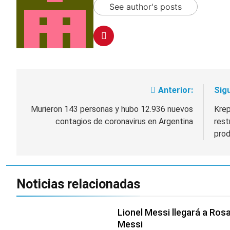
See author's posts
Anterior:
Sigu
Navegación
de
Murieron 143 personas y hubo 12.936 nuevos
Krep
contagios de coronavirus en Argentina
rest
entradas
prod
Noticias relacionadas
Lionel Messi llegará a Ros
Messi