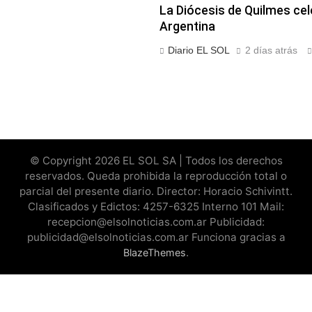
La Diócesis de Quilmes cele
Argentina
Diario EL SOL
2 días atrás
© Copyright 2026 EL SOL SA | Todos los derechos
reservados. Queda prohibida la reproducción total o
parcial del presente diario. Director: Horacio Schivintt.
Clasificados y Edictos: 4257-6325 Interno 101 Mail:
recepcion@elsolnoticias.com.ar Publicidad:
publicidad@elsolnoticias.com.ar Funciona gracias a
.
BlazeThemes