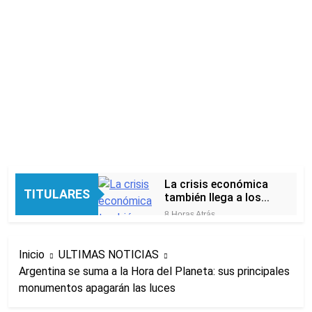
La crisis económica
TITULARES
también llega a los
templos: casi la
8 Horas Atrás
mitad de quienes
Economía en dos
buscan ayuda pide
velocidades
alimentos, dinero o
Inicio
ULTIMAS NOTICIAS
14 Horas Atrás
trabajo
Argentina se suma a la Hora del Planeta: sus principales
Lionel Messi llegará a
monumentos apagarán las luces
Rosario para
despedir a su padre
15 Horas Atrás