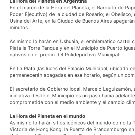
La Hora del Planeta en Argentina
detenidos y
suspender el juicio
2 Días Atrás
En el marco de la Hora del Planeta, el Barquito de Pape
enfrentamientos
contra Pity Alvarez
67 barrios full LED en
Poder Ejecutivo) de la ciudad de Rosario; el Obelisco, e
Florencio Varela
Usina del Arte, en la Ciudad de Buenos Aires apagarán 
2 Días Atrás
minutos.
El temporal se
despide del AMBA:
Asimismo lo harán en Ushuaia, el emblemático cartel c
cuándo dejará de
2 Días Atrás
Plata la Torre Tanque y en el Municipio de Puerto Igua
llover y llega una ola
Kicillof marchó
nativos en el predio del Polideportivo Municipal.
de frío con mínimas
contra la Ley de
cercanas a 1°C
Propiedad Privada de
2 Días Atrás
En La Plata ,las luces del Palacio Municipal, ubicado en
Milei
permanecerán apagadas en ese horario, según un comu
El secretario de Gobierno local, Marcelo Leguizamón,
iniciativa desde el Municipio es un paso hacia adelant
comprometida con el medio ambiente y el cambio clim
La Hora del Planeta en el mundo
Asimismo lo harán sitios icónicos del mundo como la To
Victoria de Hong Kong, la Puerta de Brandemburgo en B