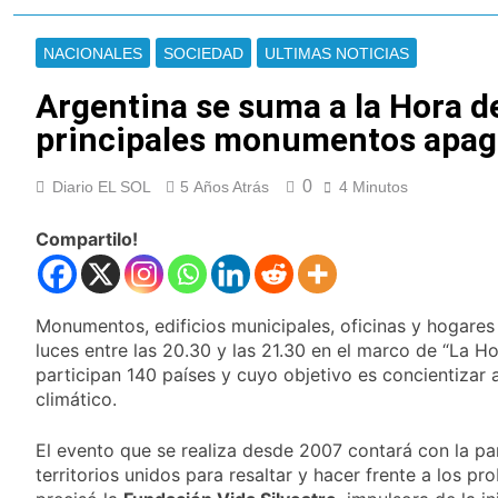
Jorge Messi
Murió Jorge Messi,
padre de Lionel
NACIONALES
SOCIEDAD
ULTIMAS NOTICIAS
Messi, a los 68 años
19 Horas Atrás
Thiago Medina fue
Argentina se suma a la Hora de
imputado
principales monumentos apaga
formalmente por
20 Horas Atrás
abuso sexual
La CGT y las dos
CTA profundizan su
0
Diario EL SOL
5 Años Atrás
4 Minutos
plan de lucha con
21 Horas Atrás
nuevas marchas
La noche del Afro
Compartilo!
contra el Gobierno
Quilmeño: boxeo de
primer nivel en la sede
2 Días Atrás
de Quilmes
La Diócesis de
Monumentos, edificios municipales, oficinas y hogare
Quilmes celebró la
luces entre las 20.30 y las 21.30 en el marco de “La Ho
visita del Papa León
2 Días Atrás
XIV a la Argentina
participan 140 países y cuyo objetivo es concientizar 
Figuras de la cultura
climático.
se sumaron a la
marcha frente al
2 Días Atrás
Congreso contra la
El evento que se realiza desde 2007 contará con la pa
Nueva jornada
Ley de Propiedad
territorios unidos para resaltar y hacer frente a los p
negativa para los
Privada