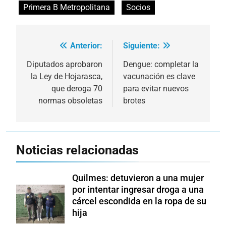
Primera B Metropolitana
Socios
Anterior:
Siguiente:
Navegación
de
Diputados aprobaron
Dengue: completar la
la Ley de Hojarasca,
vacunación es clave
entradas
que deroga 70
para evitar nuevos
normas obsoletas
brotes
Noticias relacionadas
Quilmes: detuvieron a una mujer
por intentar ingresar droga a una
cárcel escondida en la ropa de su
hija