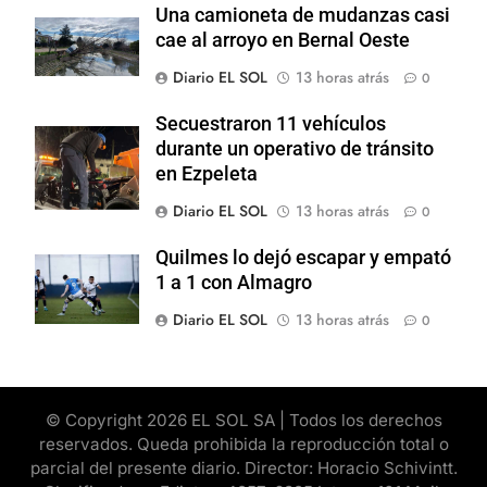
Una camioneta de mudanzas casi
cae al arroyo en Bernal Oeste
Diario EL SOL
13 horas atrás
0
Secuestraron 11 vehículos
durante un operativo de tránsito
en Ezpeleta
Diario EL SOL
13 horas atrás
0
Quilmes lo dejó escapar y empató
1 a 1 con Almagro
Diario EL SOL
13 horas atrás
0
© Copyright 2026 EL SOL SA | Todos los derechos
reservados. Queda prohibida la reproducción total o
parcial del presente diario. Director: Horacio Schivintt.