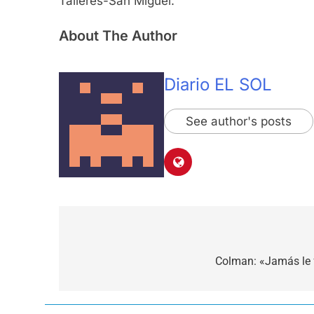
Talleres-San Miguel.
About The Author
Diario EL SOL
See author's posts
Navegación
de
Colman: «Jamás le fa
entradas