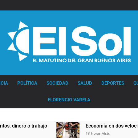
Diario EL SOL
CIA
POLÍTICA
SOCIEDAD
SALUD
DEPORTES
Q
FLORENCIO VARELA
o trabajo
Economía en dos velocidades
19 Horas Atrás