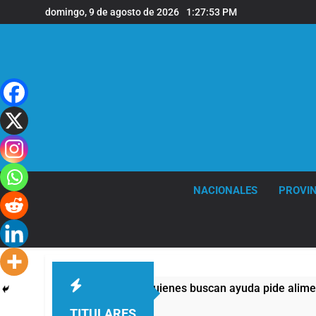
Saltar
domingo, 9 de agosto de 2026
1:27:54 PM
al
contenido
NACIONALES
PROVIN
 casi la mitad de quienes buscan ayuda pide alimentos, dinero 
TITULARES