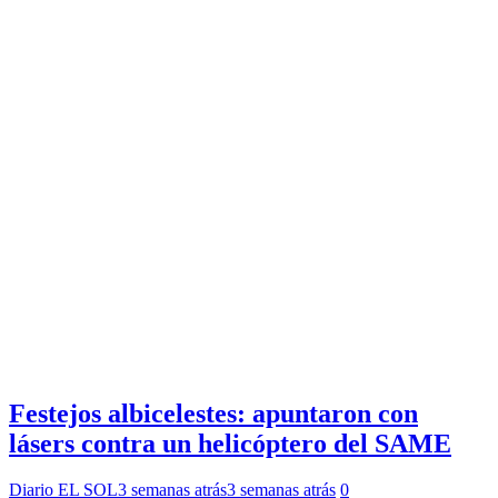
Festejos albicelestes: apuntaron con
lásers contra un helicóptero del SAME
Diario EL SOL
3 semanas atrás
3 semanas atrás
0