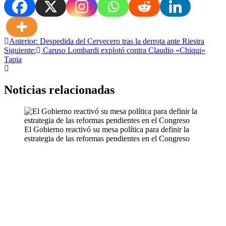
Navegación
Anterior:
Despedida del Cervecero tras la derrota ante Riestra
Siguiente:
Caruso Lombardi explotó contra Claudio «Chiqui»
de
Tapia
entradas
Noticias relacionadas
El Gobierno reactivó su mesa política para definir la
estrategia de las reformas pendientes en el Congreso