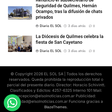
Renunció el subsecretario de
Seguridad de Quilmes, Hernán
Ocampo, tras la difusión de chats
privados
Diario EL SOL
3 días atrás
0
La Diócesis de Quilmes celebra la
fiesta de San Cayetano
Diario EL SOL
3 días atrás
0
© Copyright 2026 EL SOL SA | Todos los derechos
reservados. Queda prohibida la reproducción total o
parcial del presente diario. Director: Horacio Schivintt.
Clasificados y Edictos: 4257-6325 Interno 101 Mail:
recepcion@elsolnoticias.com.ar Publicidad:
publicidad@elsolnoticias.com.ar Funciona gracias a
.
BlazeThemes